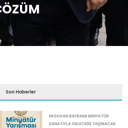
 ÇÖZÜM
Son Haberler
ERGUVAN BAYRAMI MİNYATÜR
SANATIYLA GELECEĞE TAŞINACAK