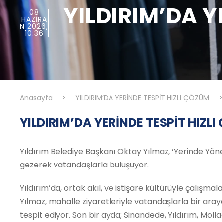
YILDIRIM’DA Y
08
HAZIRA
N 2026,
10:36
Anasayfa
>
YILDIRIM’DA YERİNDE TESPİT HIZLI ÇÖZÜM
YILDIRIM’DA YERİNDE TESPİT HIZL
Yıldırım Belediye Başkanı Oktay Yılmaz, ‘Yerinde Yön
gezerek vatandaşlarla buluşuyor.
Yıldırım’da, ortak akıl, ve istişare kültürüyle çalış
Yılmaz, mahalle ziyaretleriyle vatandaşlarla bir araya 
tespit ediyor. Son bir ayda; Sinandede, Yıldırım, Mol