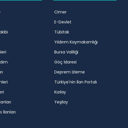
e
Cimer
E-Devlet
akibi
Tübitak
Yıldırım Kaymakamlığı
leri
Bursa Valiliği
rdım
Göç İdaresi
rı
Deprem İzleme
mleri
Türkiye'nin İlan Portalı
eri
Kızılay
lanları
Yeşilay
 İlanları