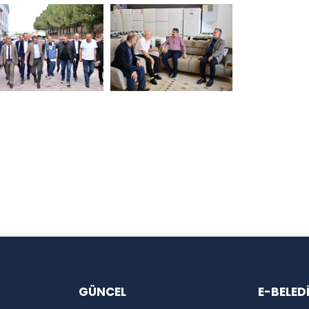
GÜNCEL
E-BELED