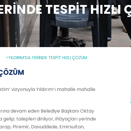
ERİNDE TESPİT HIZLI
>
>YILDIRIM’DA YERİNDE TESPİT HIZLI ÇÖZÜM
I ÇÖZÜM
etim’ vizyonuyla Yıldırım’ı mahalle mahalle
malarına devam eden Belediye Başkanı Oktay
gelip; talepleri dinliyor, ihtiyaçları yerinde
laarap, Piremir, Davuddede, Emirsultan,