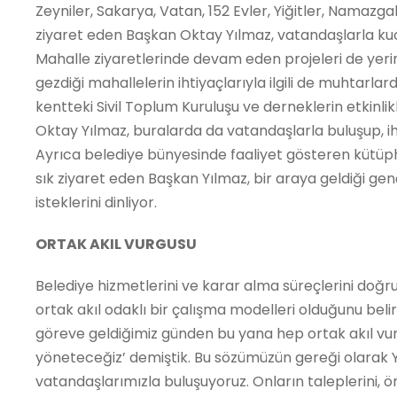
Zeyniler, Sakarya, Vatan, 152 Evler, Yiğitler, Namazgah, 
ziyaret eden Başkan Oktay Yılmaz, vatandaşlarla kucak
Mahalle ziyaretlerinde devam eden projeleri de yer
gezdiği mahallelerin ihtiyaçlarıyla ilgili de muhtarlard
kentteki Sivil Toplum Kuruluşu ve derneklerin etkinlik
Oktay Yılmaz, buralarda da vatandaşlarla buluşup, ihti
Ayrıca belediye bünyesinde faaliyet gösteren kütüpha
sık ziyaret eden Başkan Yılmaz, bir araya geldiği gen
isteklerini dinliyor.
ORTAK AKIL VURGUSU
Belediye hizmetlerini ve karar alma süreçlerini doğ
ortak akıl odaklı bir çalışma modelleri olduğunu beli
göreve geldiğimiz günden bu yana hep ortak akıl vurgusu
yöneteceğiz’ demiştik. Bu sözümüzün gereği olarak Y
vatandaşlarımızla buluşuyoruz. Onların taleplerini, ön