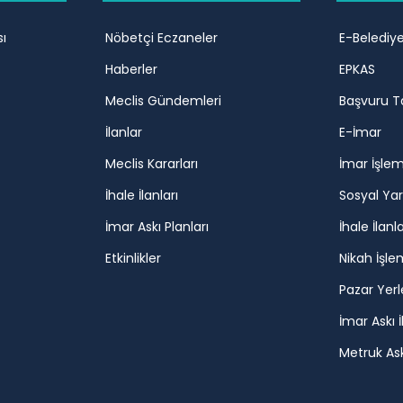
ı
Nöbetçi Eczaneler
E-Belediy
Haberler
EPKAS
Meclis Gündemleri
Başvuru T
İlanlar
E-İmar
Meclis Kararları
İmar İşlem
İhale İlanları
Sosyal Ya
İmar Askı Planları
İhale İlanla
Etkinlikler
Nikah İşle
Pazar Yerl
İmar Askı İ
Metruk Askı