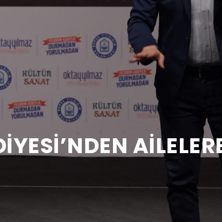
DİYESİ’NDEN AİLELER