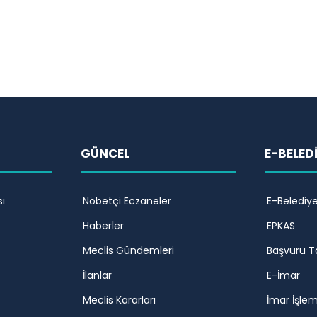
GÜNCEL
E-BELED
ı
Nöbetçi Eczaneler
E-Belediy
Haberler
EPKAS
Meclis Gündemleri
Başvuru T
İlanlar
E-İmar
Meclis Kararları
İmar İşlem