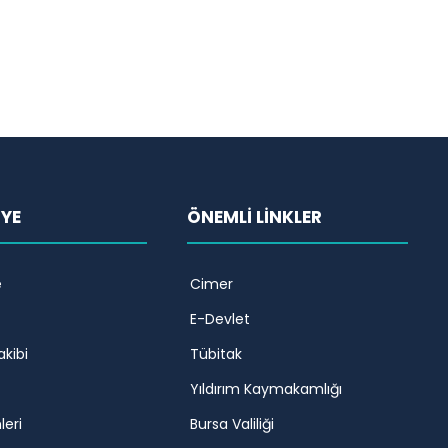
İYE
ÖNEMLİ LİNKLER
e
Cimer
E-Devlet
akibi
Tübitak
Yıldırım Kaymakamlığı
leri
Bursa Valiliği