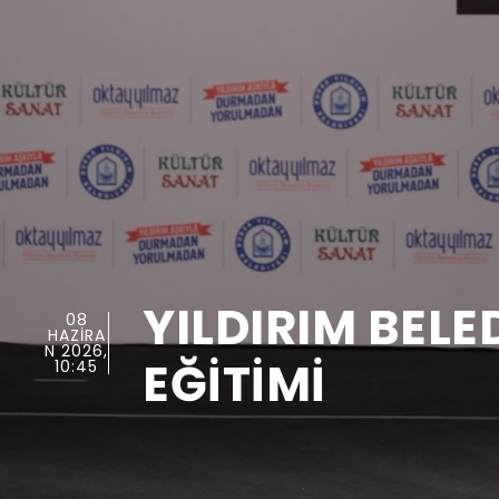
YILDIRIM BELE
08
HAZIRA
N 2026,
EĞİTİMİ
10:45