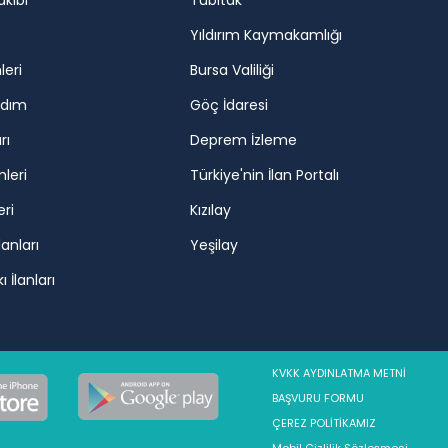
akibi
Tübitak
Yıldırım Kaymakamlığı
leri
Bursa Valiliği
rdım
Göç İdaresi
rı
Deprem İzleme
mleri
Türkiye'nin İlan Portalı
eri
Kızılay
lanları
Yeşilay
 İlanları
KVKK AYDINLATMA METNİ
BAŞVURU FORMU
ÇEREZ POLİTİKAMIZ