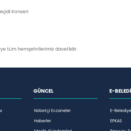
eçidi Konseri
eye tüm hemşehrilerimiz davetlidir.
GÜNCEL
E-BELED
ı
Nöbetçi Eczaneler
E-Belediy
Haberler
EPKAS