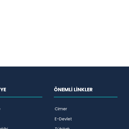
İYE
ÖNEMLİ LİNKLER
e
Cimer
E-Devlet