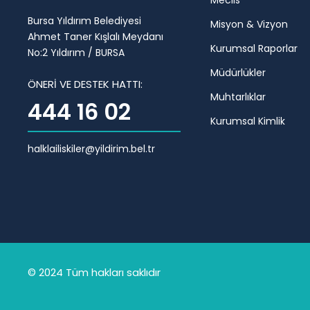
Meclis
Bursa Yıldırım Belediyesi
Misyon & Vizyon
Ahmet Taner Kışlalı Meydanı
Kurumsal Raporlar
No:2 Yıldırım / BURSA
Müdürlükler
ÖNERİ VE DESTEK HATTI:
Muhtarlıklar
444 16 02
Kurumsal Kimlik
halklailiskiler@yildirim.bel.tr
© 2024 Tüm hakları saklıdır