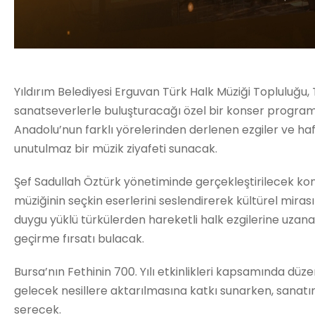
Yıldırım Belediyesi Erguvan Türk Halk Müziği Topluluğu, 
sanatseverlerle buluşturacağı özel bir konser programıy
Anadolu’nun farklı yörelerinden derlenen ezgiler ve hafı
unutulmaz bir müzik ziyafeti sunacak.
Şef Sadullah Öztürk yönetiminde gerçekleştirilecek kon
müziğinin seçkin eserlerini seslendirerek kültürel miras
duygu yüklü türkülerden hareketli halk ezgilerine uzanan
geçirme fırsatı bulacak.
Bursa’nın Fethinin 700. Yılı etkinlikleri kapsamında dü
gelecek nesillere aktarılmasına katkı sunarken, sanatın
serecek.