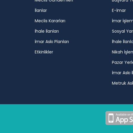
Meclis Gündemleri
Başvuru T
İlanlar
E-İmar
Meclis Kararları
İmar İşlem
İhale İlanları
Sosyal Ya
İmar Askı Planları
İhale İlanla
Etkinlikler
Nikah İşle
Pazar Yerl
İmar Askı İ
Metruk Askı