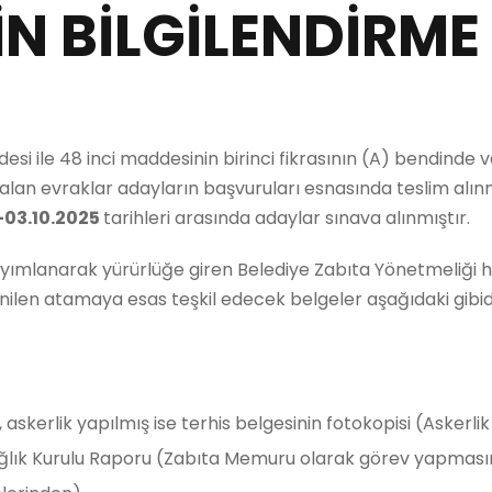
N BİLGİLENDİRME
i ile 48 inci maddesinin birinci fikrasının (A) bendinde ve
r alan evraklar adayların başvuruları esnasında teslim al
-03.10.2025
tarihleri arasında adaylar sınava alınmıştır.
 yayımlanarak yürürlüğe giren Belediye Zabıta Yönetmeliğ
enilen atamaya esas teşkil edecek belgeler aşağıdaki gibidi
askerlik yapılmış ise terhis belgesinin fotokopisi (Askerlik 
ğlık Kurulu Raporu (Zabıta Memuru olarak görev yapması