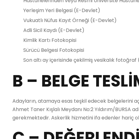
Hastanelerinden veya Resmi Üniversite Hastane
Yerleşim Yeri Belgesi (E-Devlet)
Vukuatlı Nüfus Kayıt Örneği (E-Devlet)
Adli Sicil Kaydı (E-Devlet)
Kimlik Kartı Fotokopisi
Sürücü Belgesi Fotokopisi
Son altı ay içerisinde çekilmiş vesikalık fotoğraf
B – BELGE TESLİ
Adayların, atamaya esas teşkil edecek belgelerini aç
Ahmet Taner Kışlalı Meydanı No:2 Yıldırım/BURSA adr
gerekmektedir. Askerlik hizmetini ifa edenler hariç
C – DEĞERLEND