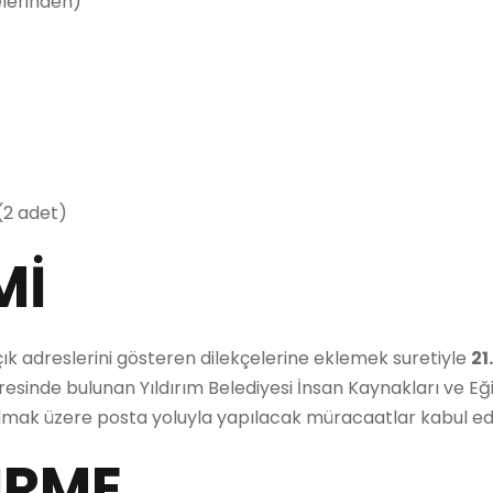
lerinden)
 (2 adet)
Mİ
ık adreslerini gösteren dilekçelerine eklemek suretiyle
21
esinde bulunan Yıldırım Belediyesi İnsan Kaynakları ve E
 olmak üzere posta yoluyla yapılacak müracaatlar kabul ed
İRME