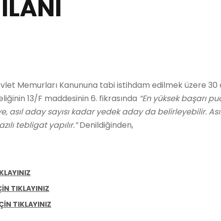
 İLANI
 Devlet Memurları Kanununa tabi istihdam edilmek üzere 3
ğinin 13/F maddesinin 6. fikrasında
“En yüksek başarı p
ye, asıl aday sayısı kadar yedek aday da belirleyebilir. Ası
zılı tebligat yapılır.”
Denildiğinden,
IKLAYINIZ
ÇİN TIKLAYINIZ
İÇİN TIKLAYINIZ