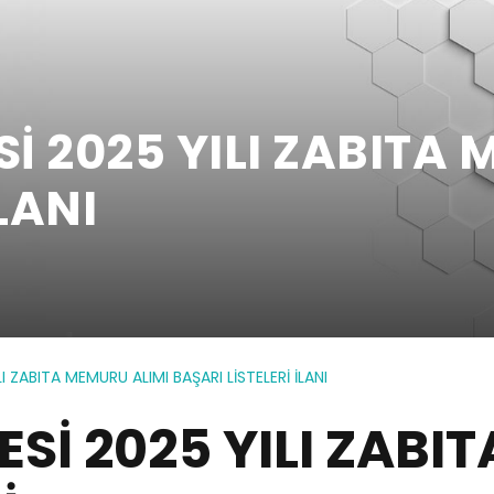
Sİ 2025 YILI ZABITA
LANI
LI ZABITA MEMURU ALIMI BAŞARI LİSTELERİ İLANI
ESİ 2025 YILI ZAB