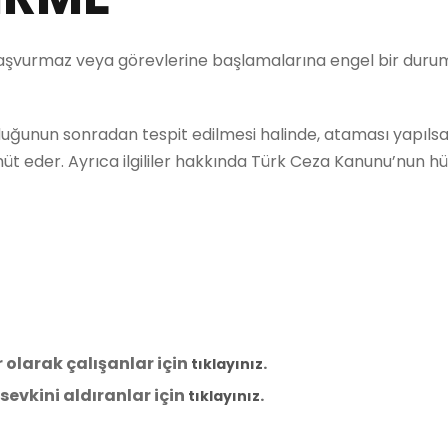
e başvurmaz veya görevlerine başlamalarına engel bir durum
ğunun sonradan tespit edilmesi halinde, ataması yapılsa d
hüt eder. Ayrıca ilgililer hakkında Türk Ceza Kanunu’nun
olarak çalışanlar için
.
tıklayınız
evkini aldıranlar için
.
tıklayınız