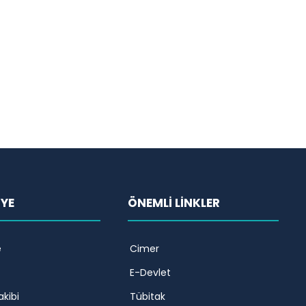
İYE
ÖNEMLİ LİNKLER
e
Cimer
E-Devlet
akibi
Tübitak