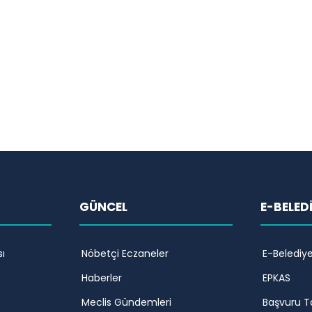
GÜNCEL
E-BELED
ı
Nöbetçi Eczaneler
E-Belediy
Haberler
EPKAS
Meclis Gündemleri
Başvuru T