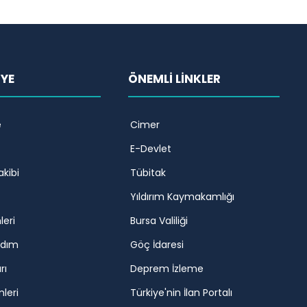
İYE
ÖNEMLİ LİNKLER
e
Cimer
E-Devlet
akibi
Tübitak
Yıldırım Kaymakamlığı
leri
Bursa Valiliği
rdım
Göç İdaresi
rı
Deprem İzleme
mleri
Türkiye'nin İlan Portalı