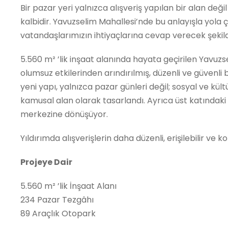
Bir pazar yeri yalnızca alışveriş yapılan bir alan de
kalbidir. Yavuzselim Mahallesi’nde bu anlayışla yola
vatandaşlarımızın ihtiyaçlarına cevap verecek şekild
5.560 m² ’lik inşaat alanında hayata geçirilen Yavuzse
olumsuz etkilerinden arındırılmış, düzenli ve güvenli 
yeni yapı, yalnızca pazar günleri değil; sosyal ve kü
kamusal alan olarak tasarlandı. Ayrıca üst katındaki
merkezine dönüşüyor.
Yıldırımda alışverişlerin daha düzenli, erişilebilir ve
Projeye Dair
5.560 m² ’lik İnşaat Alanı
234 Pazar Tezgâhı
89 Araçlık Otopark