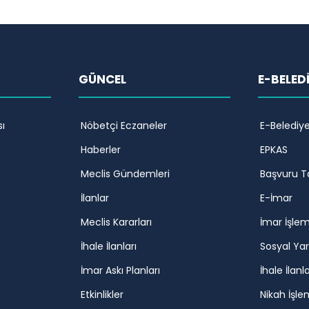
GÜNCEL
E-BELED
ı
Nöbetçi Eczaneler
E-Belediy
Haberler
EPKAS
Meclis Gündemleri
Başvuru T
İlanlar
E-İmar
Meclis Kararları
İmar İşlem
İhale İlanları
Sosyal Ya
İmar Askı Planları
İhale İlanla
Etkinlikler
Nikah İşle