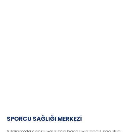
SPORCU SAĞLIĞI MERKEZİ
Yıldırım’da sporu yalnızca başarıyla değil, sağlıkla