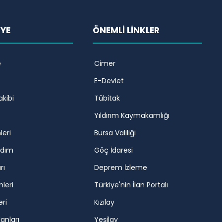
İYE
ÖNEMLİ LİNKLER
e
Cimer
E-Devlet
akibi
Tübitak
Yıldırım Kaymakamlığı
leri
Bursa Valiliği
rdım
Göç İdaresi
rı
Deprem İzleme
mleri
Türkiye'nin İlan Portalı
eri
Kızılay
lanları
Yeşilay