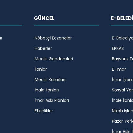
GÜNCEL
E-BELED
ı
Nöbetçi Eczaneler
E-Belediy
Haberler
EPKAS
Meclis Gündemleri
Başvuru T
İlanlar
E-İmar
Meclis Kararları
İmar İşlem
İhale İlanları
Sosyal Ya
İmar Askı Planları
İhale İlanla
Etkinlikler
Nikah İşle
Pazar Yerl
İmar Askı İ