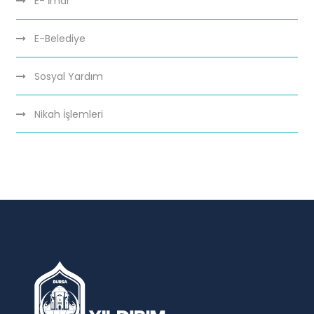
E- İmar
E-Belediye
Sosyal Yardım
Nikah İşlemleri