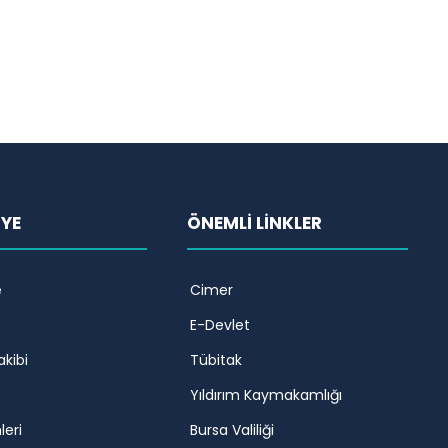
İYE
ÖNEMLİ LİNKLER
e
Cimer
E-Devlet
akibi
Tübitak
Yıldırım Kaymakamlığı
leri
Bursa Valiliği