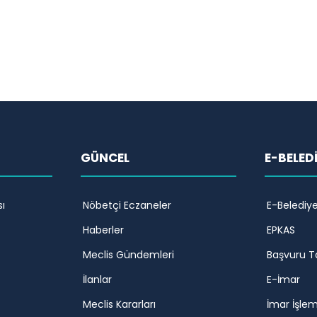
GÜNCEL
E-BELED
ı
Nöbetçi Eczaneler
E-Belediy
Haberler
EPKAS
Meclis Gündemleri
Başvuru T
İlanlar
E-İmar
Meclis Kararları
İmar İşlem