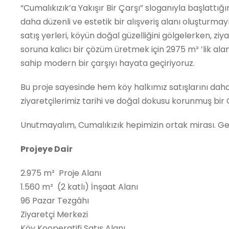
“Cumalıkızık’a Yakışır Bir Çarşı” sloganıyla başlattı
daha düzenli ve estetik bir alışveriş alanı oluşturmay
satış yerleri, köyün doğal güzelliğini gölgelerken, ziy
soruna kalıcı bir çözüm üretmek için 2975 m² ’lik alan
sahip modern bir çarşıyı hayata geçiriyoruz.
Bu proje sayesinde hem köy halkımız satışlarını dah
ziyaretçilerimiz tarihi ve doğal dokusu korunmuş bir
Unutmayalım, Cumalıkızık hepimizin ortak mirası. Ge
Projeye Dair
2.975 m² Proje Alanı
1.560 m² (2 katlı) İnşaat Alanı
96 Pazar Tezgâhı
Ziyaretçi Merkezi
Köy Kooperatifi Satış Alanı