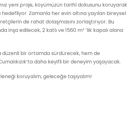
ğımız yeni proje, köyümüzün tarihî dokusunu koruyarak
ı hedefliyor. Zamanla her evin altına yayılan bireysel
aretçilerin de rahat dolaşmasını zorlaştırıyor. Bu
da inşa edilecek, 2 katlı ve 1560 m² ’lik kapalı alana
a düzenli bir ortamda sürdürecek, hem de
 Cumalıkızık’ta daha keyifli bir deneyim yaşayacak.
leneği koruyalım, geleceğe taşıyalım!