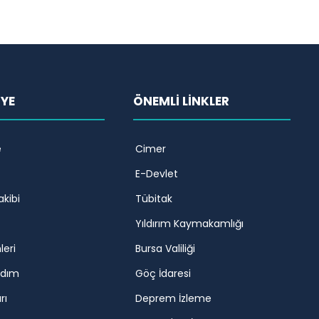
İYE
ÖNEMLİ LİNKLER
e
Cimer
E-Devlet
akibi
Tübitak
Yıldırım Kaymakamlığı
leri
Bursa Valiliği
rdım
Göç İdaresi
rı
Deprem İzleme