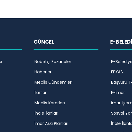
GÜNCEL
E-BELED
ı
Nöbetçi Eczaneler
E-Belediy
Haberler
EPKAS
Meclis Gündemleri
Başvuru T
İlanlar
E-İmar
Meclis Kararları
İmar İşlem
İhale İlanları
Sosyal Ya
İmar Askı Planları
İhale İlanla