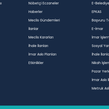
ı
Nöbetçi Eczaneler
E-Belediy
Haberler
EPKAS
Meclis Gündemleri
Başvuru T
İlanlar
E-İmar
Meclis Kararları
İmar İşlem
İhale İlanları
Sosyal Ya
İmar Askı Planları
İhale İlanla
Etkinlikler
Nikah İşle
Pazar Yerl
İmar Askı İ
Metruk Askı