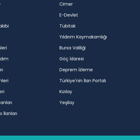
e
Cimer
E-Devlet
akibi
Tübitak
Yıldırım Kaymakamlığı
leri
Bursa Valiliği
rdım
Göç İdaresi
rı
Deprem İzleme
mleri
Türkiye'nin İlan Portalı
eri
Kızılay
lanları
Yeşilay
 İlanları