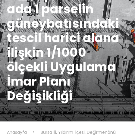
ada 1 parselin
güneybatısındaki
tescil harici alana
ilişkin 1/1000
ölçekli Uygulama
İmar Planı
Değişikliği
Anasayfa
>
Bursa İli, Yıldırım İlçesi, Değirmenönü