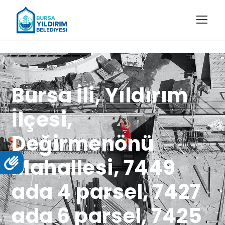
Bursa İli, Yıldırım
İlçesi,
Değirmenönü
Mahallesi, 7449
ada 4 parsel, 7427
ada 6 parsel, 7425