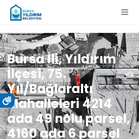
Bursa İli, Yıldırım
İlçesi, 75.
Yıl/Bağlaraltı
Mahalleleri 4214
ada 49 nolu parsel,
4160 ada 6 parsel