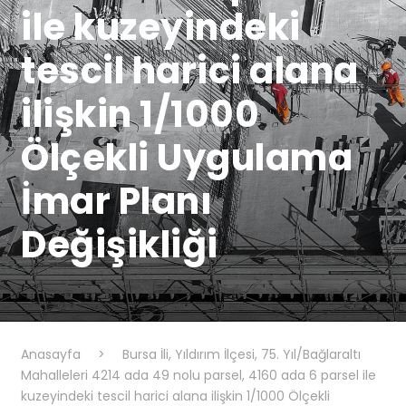
ile kuzeyindeki
tescil harici alana
ilişkin 1/1000
Ölçekli Uygulama
İmar Planı
Değişikliği
Anasayfa
>
Bursa İli, Yıldırım İlçesi, 75. Yıl/Bağlaraltı
Mahalleleri 4214 ada 49 nolu parsel, 4160 ada 6 parsel ile
kuzeyindeki tescil harici alana ilişkin 1/1000 Ölçekli